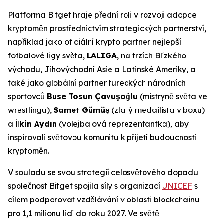
Platforma Bitget hraje přední roli v rozvoji adopce
kryptoměn prostřednictvím strategických partnerství,
například jako oficiální krypto partner nejlepší
fotbalové ligy světa,
LALIGA
, na trzích Blízkého
východu, Jihovýchodní Asie a Latinské Ameriky, a
také jako globální partner tureckých národních
sportovců
Buse Tosun Çavuşoğlu
(mistryně světa ve
wrestlingu),
Samet Gümüş
(zlatý medailista v boxu)
a
İlkin Aydın
(volejbalová reprezentantka), aby
inspirovali světovou komunitu k přijetí budoucnosti
kryptoměn.
V souladu se svou strategií celosvětového dopadu
společnost Bitget spojila síly s organizací
UNICEF
s
cílem podporovat vzdělávání v oblasti blockchainu
pro 1,1 milionu lidí do roku 2027. Ve světě