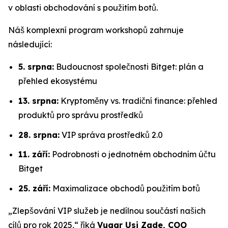
v oblasti obchodování s použitím botů.
Náš komplexní program workshopů zahrnuje
následující:
5. srpna:
Budoucnost společnosti Bitget: plán a
přehled ekosystému
13. srpna:
Kryptoměny vs. tradiční finance: přehled
produktů pro správu prostředků
28. srpna:
VIP správa prostředků 2.0
11. září:
Podrobnosti o jednotném obchodním účtu
Bitget
25. září:
Maximalizace obchodů použitím botů
„Zlepšování VIP služeb je nedílnou součástí našich
cílů pro rok 2025,“ říká
Vugar Usi Zade, COO