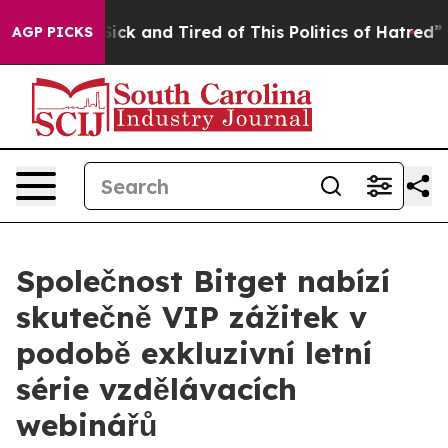
 Are Sick and Tired of This Politics of Hatred”
The Sto
AGP PICKS
Společnost Bitget nabízí
skutečně VIP zážitek v
podobě exkluzivní letní
série vzdělávacích
webinářů