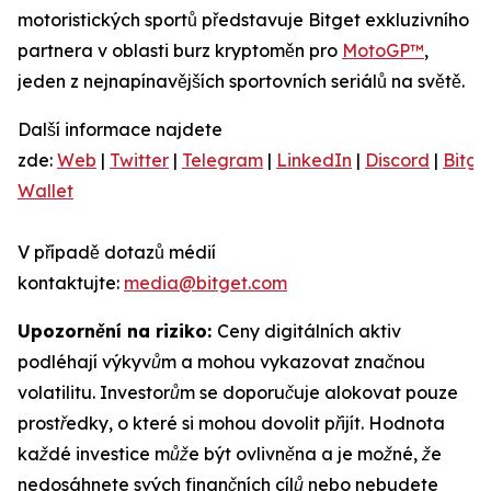
motoristických sportů představuje Bitget exkluzivního
partnera v oblasti burz kryptoměn pro
MotoGP™
,
jeden z nejnapínavějších sportovních seriálů na světě.
Další informace najdete
zde:
Web
|
Twitter
|
Telegram
|
LinkedIn
|
Discord
|
Bitge
Wallet
V případě dotazů médií
kontaktujte:
media@bitget.com
Upozornění na riziko:
Ceny digitálních aktiv
podléhají výkyvům a mohou vykazovat značnou
volatilitu. Investorům se doporučuje alokovat pouze
prostředky, o které si mohou dovolit přijít. Hodnota
každé investice může být ovlivněna a je možné, že
nedosáhnete svých finančních cílů nebo nebudete