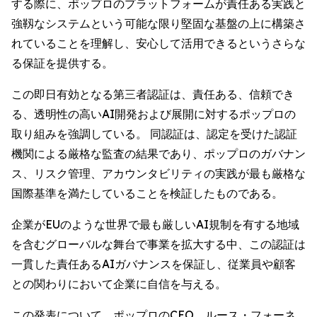
する際に、ポップロのプラットフォームが責任ある実践と
強靱なシステムという可能な限り堅固な基盤の上に構築さ
れていることを理解し、安心して活用できるというさらな
る保証を提供する。
この即日有効となる第三者認証は、責任ある、信頼でき
る、透明性の高いAI開発および展開に対するポップロの
取り組みを強調している。 同認証は、認定を受けた認証
機関による厳格な監査の結果であり、ポップロのガバナン
ス、リスク管理、アカウンタビリティの実践が最も厳格な
国際基準を満たしていることを検証したものである。
企業がEUのような世界で最も厳しいAI規制を有する地域
を含むグローバルな舞台で事業を拡大する中、この認証は
一貫した責任あるAIガバナンスを保証し、従業員や顧客
との関わりにおいて企業に自信を与える。
この発表について、ポップロのCEO、ルース・フォーネ