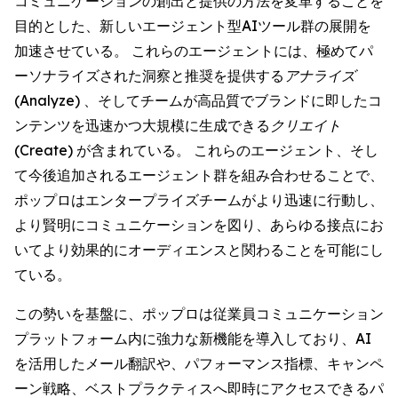
コミュニケーションの創出と提供の方法を変革することを
目的とした、新しいエージェント型AIツール群の展開を
加速させている。 これらのエージェントには、極めてパ
ーソナライズされた洞察と推奨を提供する
アナライズ
(Analyze)
、そしてチームが高品質でブランドに即したコ
ンテンツを迅速かつ大規模に生成できる
クリエイト
(Create)
が含まれている。 これらのエージェント、そし
て今後追加されるエージェント群を組み合わせることで、
ポップロはエンタープライズチームがより迅速に行動し、
より賢明にコミュニケーションを図り、あらゆる接点にお
いてより効果的にオーディエンスと関わることを可能にし
ている。
この勢いを基盤に、ポップロは従業員コミュニケーション
プラットフォーム内に強力な新機能を導入しており、AI
を活用したメール翻訳や、パフォーマンス指標、キャンペ
ーン戦略、ベストプラクティスへ即時にアクセスできるパ