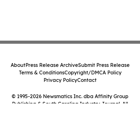
About
Press Release Archive
Submit Press Release
Terms & Conditions
Copyright/DMCA Policy
Privacy Policy
Contact
© 1995-2026 Newsmatics Inc. dba Affinity Group
Publishing & South Carolina Industry Journal. All
Rights Reserved.
Cookie Settings / Your Privacy Choices