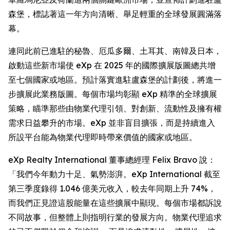
森堡，標誌著這一年方向清晰、舉足輕重的全球發展圓滿落
幕。
連同此前已進駐的秘魯、厄瓜多爾、土耳其、南韓及日本，
啟動這些新市場使 eXp 在 2025 年的國際擴展版圖總共增
至七個國家或地區。預計落實進駐盧森堡的計劃後，將進一
步擴展此業務版圖。每個市場均彰顯 eXp 精準的全球擴展
策略，瞄準那些由物業代理引領、對創新、流動性及擁有權
需求日益攀升的市場。eXp 並非盲目擴張，而是持續進入
所設平台能為物業代理即時帶來價值的國家或地區。
eXp Realty International 董事總經理 Felix Bravo 說：
「我們今年動力十足、氣勢澎湃。eXp International 截至
第三季度錄得 1.046 億美元收入，較去年同期上升 74%，
而我們正見證這股能量在這些擴展中顯現。每個市場都訴說
不同故事，但整體上則指明行業的發展方向。物業代理追求