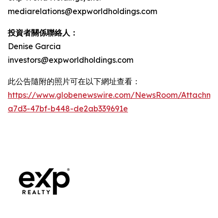
mediarelations@expworldholdings.com
投資者關係聯絡人：
Denise Garcia
investors@expworldholdings.com
此公告隨附的照片可在以下網址查看：
https://www.globenewswire.com/NewsRoom/Attachm
a7d3-47bf-b448-de2ab339691e