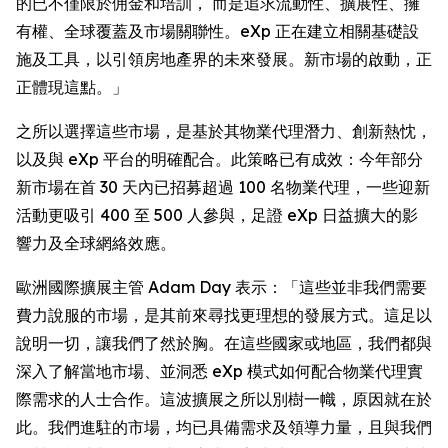
的已不僅限於佣金和培訓， 而是追求流動性、擴展性、擁
有權、全球覆蓋及市場關聯性。eXp 正在建立相關基礎設
施及工具，以引領房地產界的未來發展。新市場的啟動，正
正體現這點。」
之所以選擇這些市場，是基於其物業代理潛力、創新熱忱，
以及與 eXp 平台的明確配合。此策略已有成效：今年部分
新市場在首 30 天內已招募超過 100 名物業代理，一些迎新
活動更吸引 400 至 500 人參與，足證 eXp 日益擴大的影
響力及全球網絡效應。
歐洲國際擴展主管 Adam Day 表示：「這些並非我們需要
費力說服的市場，是其前來尋找更理想的發展方式。這足以
說明一切，讓我們了然於胸。在這些國家或地區，我們都與
深入了解當地市場、並洞悉 eXp 模式如何配合物業代理實
際需求的人士合作。這波擴展之所以別樹一幟，原因就在於
此。我們進駐的市場，均已具備需求及領導力量，且與我們