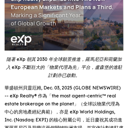
隨著 eXp 朝其 2030 年全球願景推進，羅馬尼亞和荷蘭加
入 eXp 不斷壯大的「物業代理為先」平台，盧森堡的進駐
計劃亦已啟動。
華盛頓州貝靈厄姆, Dec. 03, 2025 (GLOBE NEWSWIRE)
-- eXp Realty® 作為「the most agent-centric™ real
estate brokerage on the planet」（全球以物業代理為
中心的房地產經紀典範），亦是 eXp World Holdings,
Inc. (Nasdaq: EXPI) 的核心附屬公司，近日慶祝其成功進
軍羅馬尼亞及荷蘭這兩個關鍵歐洲市場，並宣佈計劃進駐盧